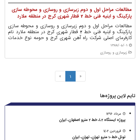
قطارها، مراکز تامین توان ( TPS و LPS ) و... ، مجموعه ساختمان
های خدمات فنی به ناوگان و قطارها لحاظ گردیده شده است.
مطالعات مراحل اول و دوم زیرسازی و روسازی و محوطه سازی
علاوه بر آن ساختمان های کنترل و پشتیبانی خط( OCC )،
پارکینگ و ابنیه فنی خط 2 قطار شهری کرج در منطقه ملارد
استراحتگاه راهبران قطارها، مرکز اداری و رستوران، ساختمان
آتشنشانی و...، سایر فضاهای ساختمانی را تشکیل میدهند. این
مطالعات مراحل اول و دوم زیرسازی و روسازی و محوطه سازی
پایانه شامل31 ساختمان اداری و صنعتی به مساحت تقریبی60
پارکینگ و ابنیه فنی خط 2 قطار شهری کرج در منطقه ملارد نام
هزار متر مربع می­باشد.
کارفرمای اصلی شرکت راه آهن شهری کرج و حومه نوع خدمات
طراحی مدیر طرح هگزا- پردیسان سازه پیمانکار اجرایی/ نوع
1388/05/01
قرارداد شرکت سابیر- EPC مبلغ قرارداد (میلیون ریال) مرحله اول
زیرسازی و روسازی
986 – مرحله دوم 1.990 زمان شروع 1388/05 درصد پیشرفت -
»
1
«
تایم لاین پروژه‌ها
مرداد 1396
پروژه ایستگاه L2، خط 2 مترو اصفهان، ایران
فروردین 1402
تونل خط 10 مترو تهران، تهران، ایران