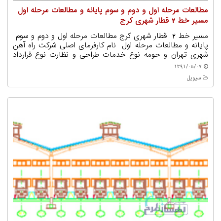
مطالعات مرحله اول و دوم و سوم پایانه و مطالعات مرحله اول
مسیر خط 2 قطار شهری کرج
مسیر خط 2 قطار شهری کرج مطالعات مرحله اول و دوم و سوم
پایانه و مطالعات مرحله اول نام کارفرمای اصلی شرکت راه آهن
شهری تهران و حومه نوع خدمات طراحی و نظارت نوع قرارداد
پیمانکار EPC به روش مبلغ قرارداد (میلیون ریال) 6.378 زمان
1391/05/07
شروع 1391/05/07 زمان اتمام 1399/03/31 مشخصات و ویژگی ها:
سیویل
دپو و پارکینگ خط 2 قطار شهری کرج بصورت دو محل مجزا
جهت احداث پارکینگ قطار ها و دپو تعمیرات خط طراحی شده
است. پارکینگ خط2 مترو کرج در منطقه ملارد و در زمینی به
مساحت 2 هکتار و ساختمانی با مساحت 20هزار متر مربع
طراحی و اجرا گردیده است. طول ریل گذاری در محدوده پارکینگ
8 کیلومتر و دارای 9 سوزن و1دستگاه دابل کراس اور جهت
اتصالات و انشعاب خطوط ریلی در محوطه میباشد. همچنین دپو
تعمیراتی اخط 2 مترو کرج در منطقه کمالشهر و در زمینی به
مساحت 27 هکتار با 20کیلومتر طول ریل گذاری که دارای
32دستگاه سوزن ،2 دستگاه کراس اور و1 دستگاه دابل کراس اور
جهت اتصالات و انشعاب خطوط ریلی احداث گردیده است. سطح
تعمیرات در این دپو سطح 5(اساسی) میباشد. دراین پایانه مراکز
تعمیراتی ناوگان و تجهیزات ثابت خط2 مترو کرج شامل
ساختمان های تعمیرات سنگین و سبک، سالن رنگ آمیزی، سالن
شستشوی اتوماتیک،سالن تراش چرخ، ساختمان خودرو امداد